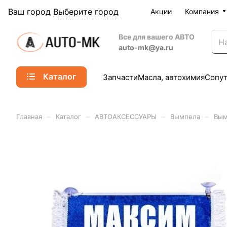
Ваш город
Выберите город
Акции
Компания
Все для вашего АВТО
auto-mk@ya.ru
Каталог
Запчасти
Масла, автохимия
Сопу
–
–
–
–
Главная
Каталог
АВТОАКСЕССУАРЫ
Вымпела
Вым