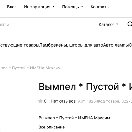
Блог
Информация
Помощь
Контакты
Каталог
тствующие товары
Ламбрекены, шторы для авто
Авто лампы
С
пел * Пустой * ИМЕНА Максим
Вымпел * Пустой *
0
Нет отзывов
Арт.
18264
Код товара.
3227
Вымпел * Пустой * ИМЕНА Максим
Все описание